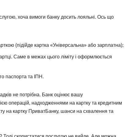
слугою, хоча вимоги банку досить лояльні. Ось що
рткою (підійде картка «Універсальна» або зарплатна);
картці. Саме в межах цього ліміту і оформлюється
ого паспорта та ІПН.
адків не потрібна. Банк оцінює вашу
ією операцій, надходженнями на картку та кредитним
у на картку ПриватБанку, шанси на схвалення та
і? Тоді скористатися послугою не вийде. Але можна