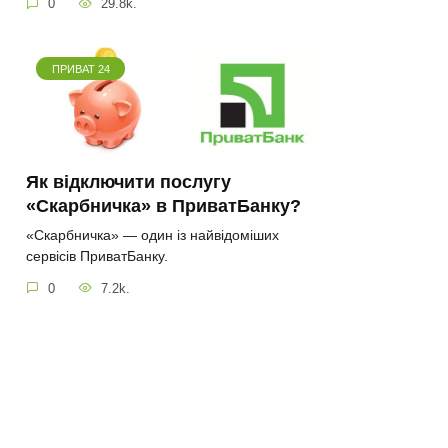
0
29.8k.
ПРИВАТ 24
Як відключити послугу
«Скарбничка» в ПриватБанку?
«Скарбничка» — один із найвідоміших
сервісів ПриватБанку.
0
7.2k.