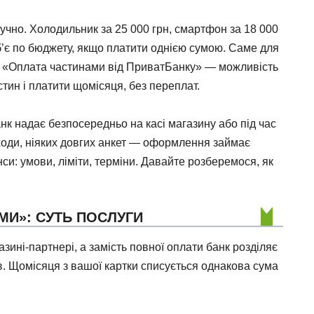
ручно. Холодильник за 25 000 грн, смартфон за 18 000
 б’є по бюджету, якщо платити однією сумою. Саме для
с «Оплата частинами від ПриватБанку» — можливість
стин і платити щомісяця, без переплат.
анк надає безпосередньо на касі магазину або під час
ходи, ніяких довгих анкет — оформлення займає
анси: умови, ліміти, терміни. Давайте розберемося, як
МИ»: СУТЬ ПОСЛУГИ
зині-партнері, а замість повної оплати банк розділяє
в. Щомісяця з вашої картки списується однакова сума