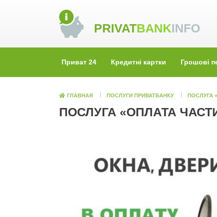
Skip
to
PRIVAT
BANK
INFO
content
Приват 24
Кредитні картки
Грошові п
ГЛАВНАЯ
ПОСЛУГИ ПРИВАТБАНКУ
ПОСЛУГА 
ПОСЛУГА «ОПЛАТА ЧАСТ