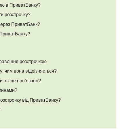
кою в ПриватБанку?
ти розстрочку?
через ПриватБанк?
 ПриватБанку?
равління розстрочкою
: чим вона відрізняється?
и: як це пов’язано?
стинами?
розстрочку від ПриватБанку?
?