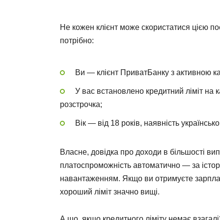
Не кожен клієнт може скористатися цією по
потрібно:
Ви — клієнт ПриватБанку з активною ка
У вас встановлено кредитний ліміт на 
розстрочка;
Вік — від 18 років, наявність українськ
Власне, довідка про доходи в більшості вип
платоспроможність автоматично — за істор
навантаженням. Якщо ви отримуєте зарплат
хороший ліміт значно вищі.
А що, якщо кредитного ліміту немає взагал