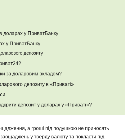
 в доларах у ПриватБанку
рах у ПриватБанку
доларового депозиту
Приват24?
тки за доларовим вкладом?
оларового депозиту в «Приваті»
нси
ідкрити депозит у доларах у «Приваті»?
заощадження, а гроші під подушкою не приносять
 заощаджень у тверду валюту та покласти під