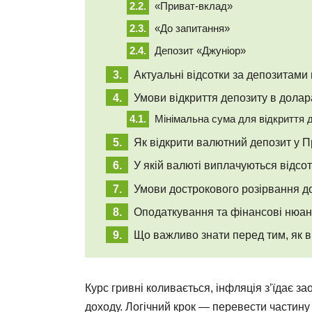
«Приват-вклад»
«До запитання»
Депозит «Джуніор»
Актуальні відсотки за депозитами
Умови відкриття депозиту в дола
Мінімальна сума для відкриття 
Як відкрити валютний депозит у 
У якій валюті виплачуються відсо
Умови дострокового розірвання д
Оподаткування та фінансові нюа
Що важливо знати перед тим, як в
Курс гривні коливається, інфляція з’їдає 
доходу. Логічний крок — перевести частину