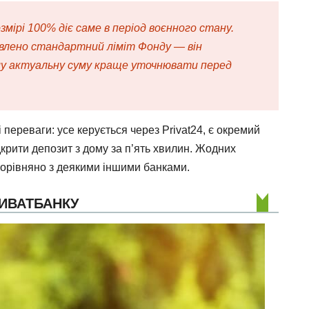
мірі 100% діє саме в період воєнного стану.
овлено стандартний ліміт Фонду — він
му актуальну суму краще уточнювати перед
і переваги: усе керується через Privat24, є окремий
крити депозит з дому за п’ять хвилин. Жодних
орівняно з деякими іншими банками.
РИВАТБАНКУ