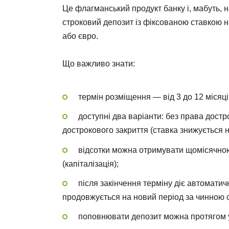
Це флагманський продукт банку і, мабуть,
строковий депозит із фіксованою ставкою н
або євро.
Що важливо знати:
термін розміщення — від 3 до 12 місяці
доступні два варіанти: без права достр
дострокового закриття (ставка знижується н
відсотки можна отримувати щомісячною
(капіталізація);
після закінчення терміну діє автомат
продовжується на новий період за чинною 
поповнювати депозит можна протягом ус