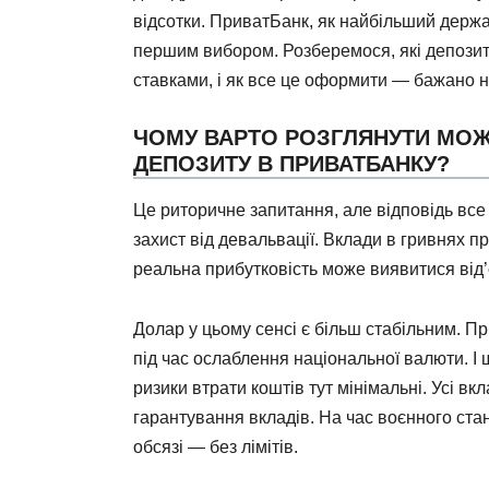
відсотки. ПриватБанк, як найбільший держа
першим вибором. Розберемося, які депозити
ставками, і як все це оформити — бажано н
ЧОМУ ВАРТО РОЗГЛЯНУТИ МОЖ
ДЕПОЗИТУ В ПРИВАТБАНКУ?
Це риторичне запитання, але відповідь вс
захист від девальвації. Вклади в гривнях 
реальна прибутковість може виявитися від
Долар у цьому сенсі є більш стабільним. П
під час ослаблення національної валюти. 
ризики втрати коштів тут мінімальні. Усі вк
гарантування вкладів. На час воєнного ст
обсязі — без лімітів.