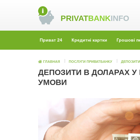
Skip
to
PRIVAT
BANK
INFO
content
Приват 24
Кредитні картки
Грошові п
ГЛАВНАЯ
ПОСЛУГИ ПРИВАТБАНКУ
ДЕПОЗИТИ
ДЕПОЗИТИ В ДОЛАРАХ У 
УМОВИ