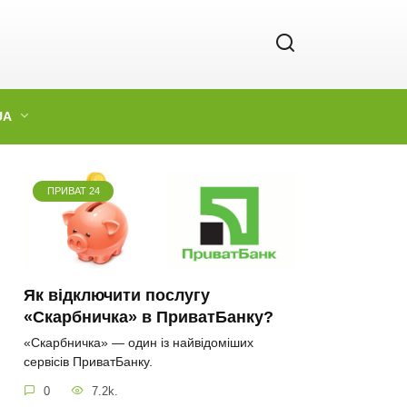
UA
ПРИВАТ 24
Як відключити послугу
«Скарбничка» в ПриватБанку?
«Скарбничка» — один із найвідоміших
сервісів ПриватБанку.
0
7.2k.