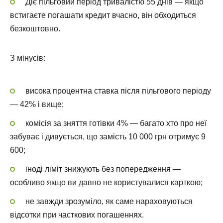
Діє пільговий період тривалістю 55 днів — якщо
встигаєте погашати кредит вчасно, він обходиться
безкоштовно.
З мінусів:
висока процентна ставка після пільгового періоду
— 42% і вище;
комісія за зняття готівки 4% — багато хто про неї
забуває і дивується, що замість 10 000 грн отримує 9
600;
іноді ліміт знижують без попередження —
особливо якщо ви давно не користувалися карткою;
не завжди зрозуміло, як саме нараховуються
відсотки при часткових погашеннях.