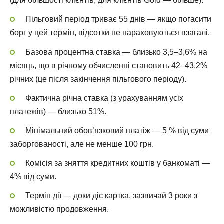
(для більшості клієнтів; для клієнтів Gold — більше).
Пільговий період триває 55 днів — якщо погасити
борг у цей термін, відсотки не нараховуються взагалі.
Базова процентна ставка — близько 3,5–3,6% на
місяць, що в річному обчисленні становить 42–43,2%
річних (це після закінчення пільгового періоду).
Фактична річна ставка (з урахуванням усіх
платежів) — близько 51%.
Мінімальний обов’язковий платіж — 5 % від суми
заборгованості, але не менше 100 грн.
Комісія за зняття кредитних коштів у банкоматі —
4% від суми.
Термін дії — доки діє картка, зазвичай 3 роки з
можливістю продовження.