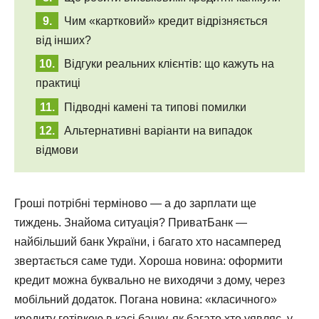
Чим «картковий» кредит відрізняється
від інших?
Відгуки реальних клієнтів: що кажуть на
практиці
Підводні камені та типові помилки
Альтернативні варіанти на випадок
відмови
Гроші потрібні терміново — а до зарплати ще
тиждень. Знайома ситуація? ПриватБанк —
найбільший банк України, і багато хто насамперед
звертається саме туди. Хороша новина: оформити
кредит можна буквально не виходячи з дому, через
мобільний додаток. Погана новина: «класичного»
кредиту готівкою в касі банку, як багато хто уявляє, у