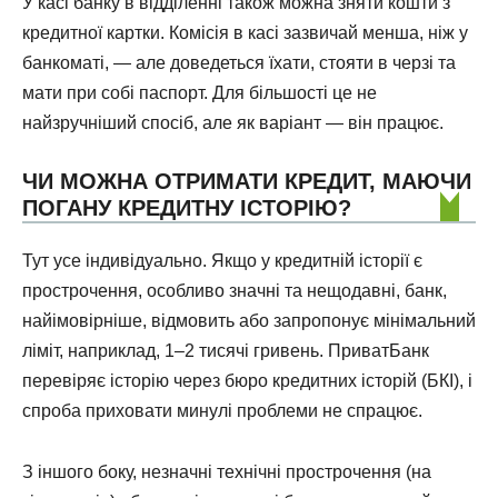
У касі банку в відділенні також можна зняти кошти з
кредитної картки. Комісія в касі зазвичай менша, ніж у
банкоматі, — але доведеться їхати, стояти в черзі та
мати при собі паспорт. Для більшості це не
найзручніший спосіб, але як варіант — він працює.
ЧИ МОЖНА ОТРИМАТИ КРЕДИТ, МАЮЧИ
ПОГАНУ КРЕДИТНУ ІСТОРІЮ?
Тут усе індивідуально. Якщо у кредитній історії є
прострочення, особливо значні та нещодавні, банк,
найімовірніше, відмовить або запропонує мінімальний
ліміт, наприклад, 1–2 тисячі гривень. ПриватБанк
перевіряє історію через бюро кредитних історій (БКІ), і
спроба приховати минулі проблеми не спрацює.
З іншого боку, незначні технічні прострочення (на