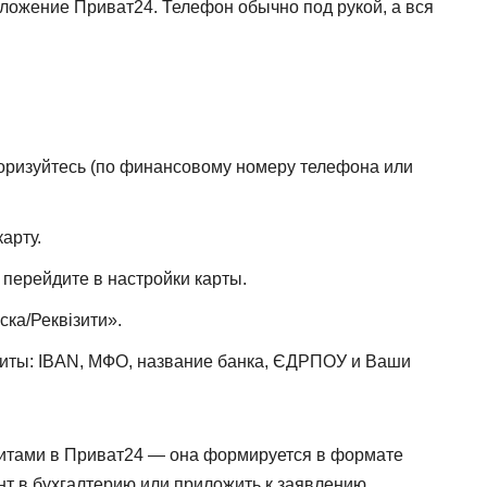
ожение Приват24. Телефон обычно под рукой, а вся
оризуйтесь (по финансовому номеру телефона или
арту.
перейдите в настройки карты.
ка/Реквізити».
зиты: IBAN, МФО, название банка, ЄДРПОУ и Ваши
зитами в Приват24 — она формируется в формате
нт в бухгалтерию или приложить к заявлению.