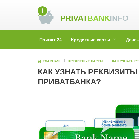
Skip
to
PRIVAT
BANK
INFO
content
Приват 24
Кредитные карты
Дене
ГЛАВНАЯ
КРЕДИТНЫЕ КАРТЫ
КАК УЗНАТЬ Р
КАК УЗНАТЬ РЕКВИЗИТЫ
ПРИВАТБАНКА?