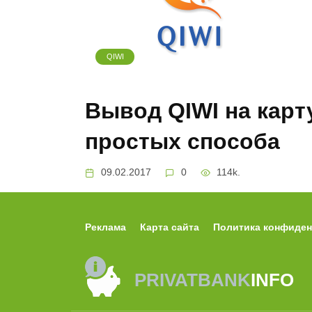
QIWI
Вывод QIWI на карт
простых способа
09.02.2017
0
114k.
Платежный сервис Qiwi представляет собо
денежных переводов и оплаты различных у
Реклама
Карта сайта
Политика конфиде
PRIVATBANK
INFO