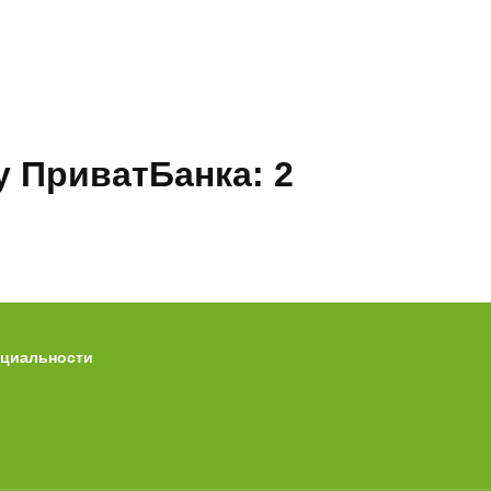
у ПриватБанка: 2
й виртуальную банковскую систему для выполнения
слуг. Им легко можно оплачивать
нциальности