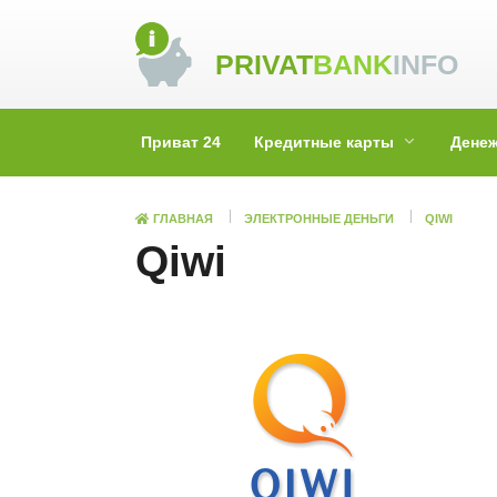
Skip
to
PRIVAT
BANK
INFO
content
Приват 24
Кредитные карты
Дене
ГЛАВНАЯ
ЭЛЕКТРОННЫЕ ДЕНЬГИ
QIWI
Qiwi