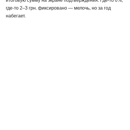
итоговую сумму на экране подтверждения. Где-то 0%,
где-то 2–3 грн. фиксировано — мелочь, но за год
набегает.