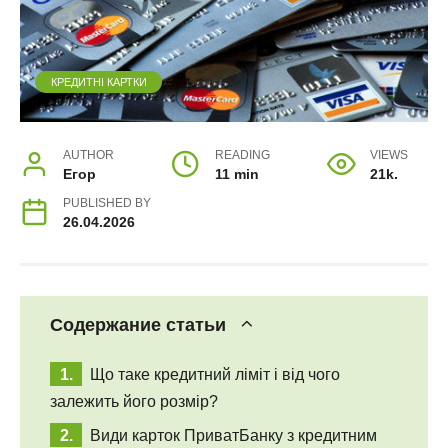
КРЕДИТНІ КАРТКИ
AUTHOR
READING
VIEWS
Егор
11 min
21k.
PUBLISHED BY
26.04.2026
Содержание статьи
Що таке кредитний ліміт і від чого
залежить його розмір?
Види карток ПриватБанку з кредитним