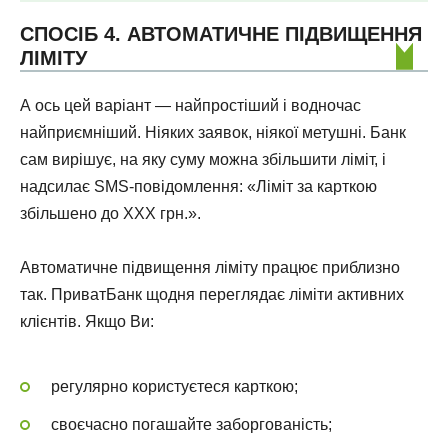
СПОСІБ 4. АВТОМАТИЧНЕ ПІДВИЩЕННЯ
ЛІМІТУ
А ось цей варіант — найпростіший і водночас
найприємніший. Ніяких заявок, ніякої метушні. Банк
сам вирішує, на яку суму можна збільшити ліміт, і
надсилає SMS-повідомлення: «Ліміт за карткою
збільшено до ХХХ грн.».
Автоматичне підвищення ліміту працює приблизно
так. ПриватБанк щодня переглядає ліміти активних
клієнтів. Якщо Ви:
регулярно користуєтеся карткою;
своєчасно погашайте заборгованість;