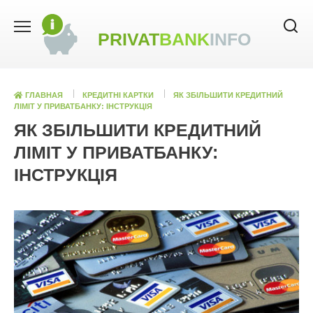
Skip
to
PRIVAT
BANK
INFO
content
ГЛАВНАЯ
КРЕДИТНІ КАРТКИ
ЯК ЗБІЛЬШИТИ КРЕДИТНИЙ
ЛІМІТ У ПРИВАТБАНКУ: ІНСТРУКЦІЯ
ЯК ЗБІЛЬШИТИ КРЕДИТНИЙ
ЛІМІТ У ПРИВАТБАНКУ:
ІНСТРУКЦІЯ