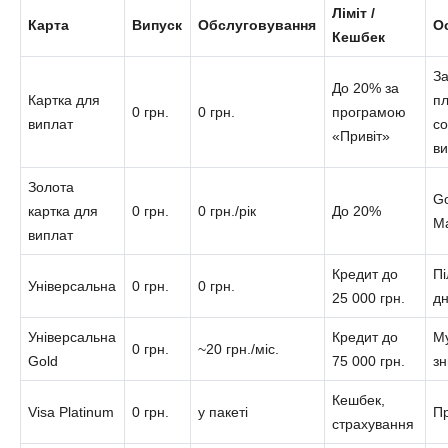
Ліміт /
Карта
Випуск
Обслуговування
О
Кешбек
За
До 20% за
Картка для
пл
0 грн.
0 грн.
програмою
виплат
со
«Привіт»
в
Золота
Go
картка для
0 грн.
0 грн./рік
До 20%
Ma
виплат
Кредит до
Пі
Універсальна
0 грн.
0 грн.
25 000 грн.
дн
Універсальна
Кредит до
М
0 грн.
~20 грн./міс.
Gold
75 000 грн.
з
Кешбек,
Visa Platinum
0 грн.
у пакеті
П
страхування