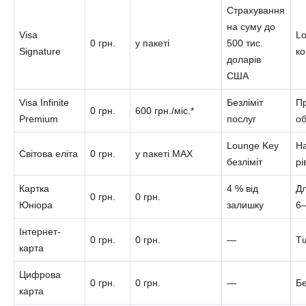
Страхування
на суму до
Visa
Lo
0 грн.
у пакеті
500 тис.
Signature
к
доларів
США
Visa Infinite
Безліміт
П
0 грн.
600 грн./міс.*
Premium
послуг
о
Lounge Key
Н
Світова еліта
0 грн.
у пакеті MAX
безліміт
рі
Картка
4 % від
Дл
0 грн.
0 грн.
Юніора
залишку
6–
Інтернет-
0 грн.
0 грн.
—
Ті
карта
Цифрова
0 грн.
0 грн.
—
Бе
карта