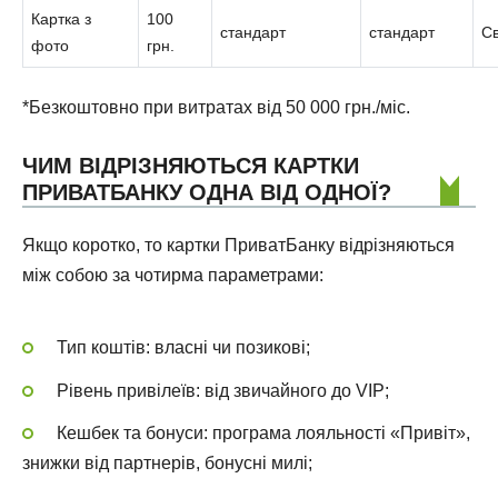
Картка з
100
стандарт
стандарт
Св
фото
грн.
*Безкоштовно при витратах від 50 000 грн./міс.
ЧИМ ВІДРІЗНЯЮТЬСЯ КАРТКИ
ПРИВАТБАНКУ ОДНА ВІД ОДНОЇ?
Якщо коротко, то картки ПриватБанку відрізняються
між собою за чотирма параметрами:
Тип коштів: власні чи позикові;
Рівень привілеїв: від звичайного до VIP;
Кешбек та бонуси: програма лояльності «Привіт»,
знижки від партнерів, бонусні милі;