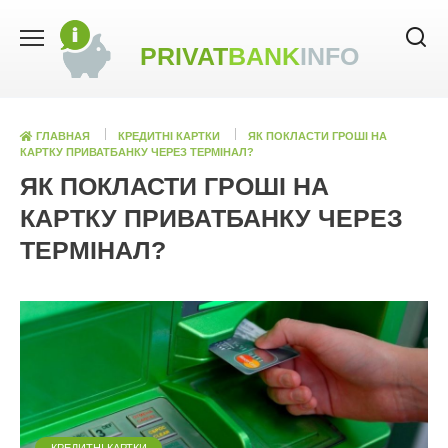
Skip
to
PRIVAT
BANK
INFO
content
ГЛАВНАЯ
КРЕДИТНІ КАРТКИ
ЯК ПОКЛАСТИ ГРОШІ НА
КАРТКУ ПРИВАТБАНКУ ЧЕРЕЗ ТЕРМІНАЛ?
ЯК ПОКЛАСТИ ГРОШІ НА
КАРТКУ ПРИВАТБАНКУ ЧЕРЕЗ
ТЕРМІНАЛ?