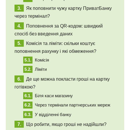
Як поповнити чужу картку ПриватБанку
через термінал?
Поповнення за QR-кодом: швидкий
спосіб без введення даних
Комісія та ліміти: скільки коштує
поповнення рахунку і які обмеження?
Комісія
Ліміти
Де ще можна покласти гроші на картку
готівкою?
Біля каси магазину
Через термінали партнерських мереж
У відділенні банку
Що робити, якщо гроші не надійшли?