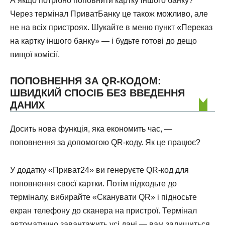
А якщо потрібно поповнити картку іншого банку?
Через термінал ПриватБанку це також можливо, але
не на всіх пристроях. Шукайте в меню пункт «Переказ
на картку іншого банку» — і будьте готові до дещо
вищої комісії.
ПОПОВНЕННЯ ЗА QR-КОДОМ:
ШВИДКИЙ СПОСІБ БЕЗ ВВЕДЕННЯ
ДАНИХ
Досить нова функція, яка економить час, —
поповнення за допомогою QR-коду. Як це працює?
У додатку «Приват24» ви генеруєте QR-код для
поповнення своєї картки. Потім підходьте до
терміналу, вибирайте «Сканувати QR» і підносьте
екран телефону до сканера на пристрої. Термінал
автоматично завантажить усі дані — вам залишиться