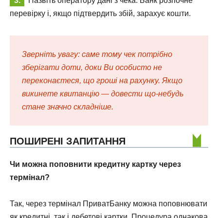
Назвіть оператору дані з чека. Банк розпочне
перевірку і, якщо підтвердить збій, зарахує кошти.
Зверніть увагу: саме тому чек потрібно
зберігати доти, доки Ви особисто не
переконаєтеся, що гроші на рахунку. Якщо
викинете квитанцію — довести що-небудь
стане значно складніше.
ПОШИРЕНІ ЗАПИТАННЯ
Чи можна поповнити кредитну картку через
термінал?
Так, через термінал ПриватБанку можна поповнювати
як кредитні, так і дебетові картки. Процедура однакова