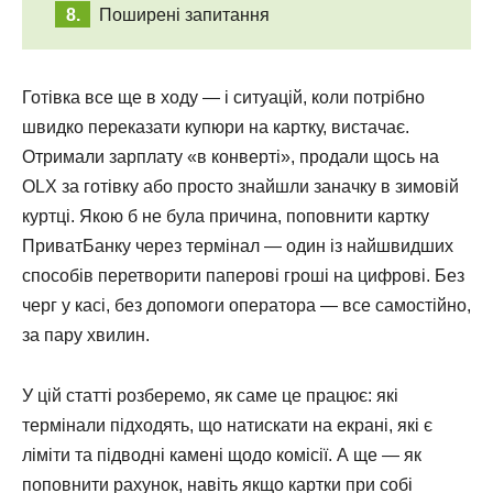
Поширені запитання
Готівка все ще в ходу — і ситуацій, коли потрібно
швидко переказати купюри на картку, вистачає.
Отримали зарплату «в конверті», продали щось на
OLX за готівку або просто знайшли заначку в зимовій
куртці. Якою б не була причина, поповнити картку
ПриватБанку через термінал — один із найшвидших
способів перетворити паперові гроші на цифрові. Без
черг у касі, без допомоги оператора — все самостійно,
за пару хвилин.
У цій статті розберемо, як саме це працює: які
термінали підходять, що натискати на екрані, які є
ліміти та підводні камені щодо комісії. А ще — як
поповнити рахунок, навіть якщо картки при собі