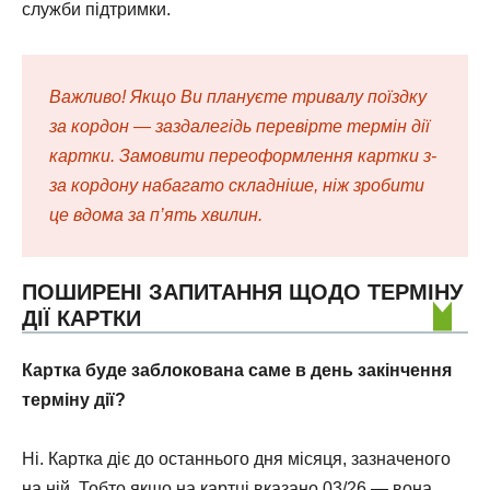
служби підтримки.
Важливо! Якщо Ви плануєте тривалу поїздку
за кордон — заздалегідь перевірте термін дії
картки. Замовити переоформлення картки з-
за кордону набагато складніше, ніж зробити
це вдома за п’ять хвилин.
ПОШИРЕНІ ЗАПИТАННЯ ЩОДО ТЕРМІНУ
ДІЇ КАРТКИ
Картка буде заблокована саме в день закінчення
терміну дії?
Ні. Картка діє до останнього дня місяця, зазначеного
на ній. Тобто якщо на картці вказано 03/26 — вона