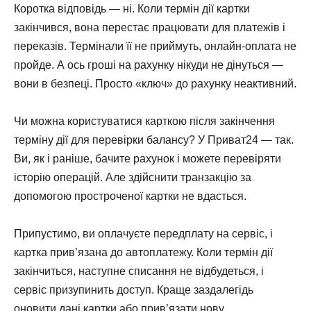
Коротка відповідь — ні. Коли термін дії картки
закінчився, вона перестає працювати для платежів і
переказів. Термінали її не приймуть, онлайн-оплата не
пройде. А ось гроші на рахунку нікуди не дінуться —
вони в безпеці. Просто «ключ» до рахунку неактивний.
Чи можна користуватися карткою після закінчення
терміну дії для перевірки балансу? У Приват24 — так.
Ви, як і раніше, бачите рахунок і можете перевіряти
історію операцій. Але здійснити транзакцію за
допомогою простроченої картки не вдасться.
Припустимо, ви оплачуєте передплату на сервіс, і
картка прив’язана до автоплатежу. Коли термін дії
закінчиться, наступне списання не відбудеться, і
сервіс призупинить доступ. Краще заздалегідь
оновити дані картки або прив’язати нову.