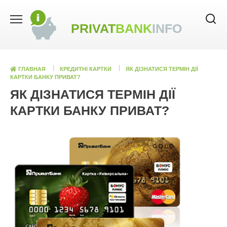
Skip
to
PRIVAT
BANK
INFO
content
ГЛАВНАЯ
КРЕДИТНІ КАРТКИ
ЯК ДІЗНАТИСЯ ТЕРМІН ДІЇ
КАРТКИ БАНКУ ПРИВАТ?
ЯК ДІЗНАТИСЯ ТЕРМІН ДІЇ
КАРТКИ БАНКУ ПРИВАТ?