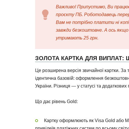
Важливо! Припустимо, Ви працює
проєкту ПБ. Роботодавець пере
Вам не потрібно платити ні коп
завжди безкоштовне. А ось якщо
утримають 25 грн.
ЗОЛОТА КАРТКА ДЛЯ ВИПЛАТ:
Це розширена версія звичайної картки. За
ідентична базовій: оформлення безкоштовне
України. Різниця — у статусі та додаткових 
Що дає рівень Gold:
Картку оформлюють як Visa Gold або Ma
привілеїв платіжних систем по всьому світу