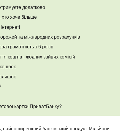
отримуєте додатково
, хто хоче більше
 Інтернеті
дорожей та міжнародних розрахунків
ва грамотність з 6 років
тя коштів і жодних зайвих комісій
 кешбек
залишок
?
етової картки ПриватБанку?
, найпоширеніший банківський продукт. Мільйони