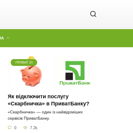
UA
ПРИВАТ 24
Як відключити послугу
«Скарбничка» в ПриватБанку?
«Скарбничка» — один із найвідоміших
сервісів ПриватБанку.
0
7.2k.