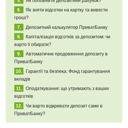
Як поповнити депозитний рахунок?
Як зняти відсотки на картку та вивести
гроші?
Депозитний калькулятор ПриватБанку
Капіталізація відсотків за депозитом: чи
варто її обирати?
Автоматичне продовження депозиту в
ПриватБанку
Гарантії та безпека: Фонд гарантування
вкладів
Оподаткування: що утримають з ваших
відсотків
Чи варто відкривати депозит саме в
ПриватБанку?