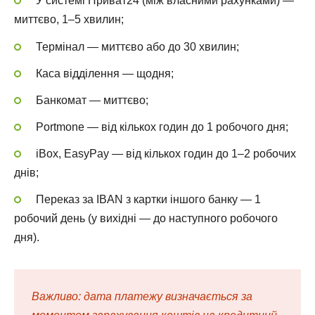
У системі Приват24 (між власними рахунками) —
миттєво, 1–5 хвилин;
Термінал — миттєво або до 30 хвилин;
Каса відділення — щодня;
Банкомат — миттєво;
Portmone — від кількох годин до 1 робочого дня;
iBox, EasyPay — від кількох годин до 1–2 робочих
днів;
Переказ за IBAN з картки іншого банку — 1
робочий день (у вихідні — до наступного робочого
дня).
Важливо: дата платежу визначається за