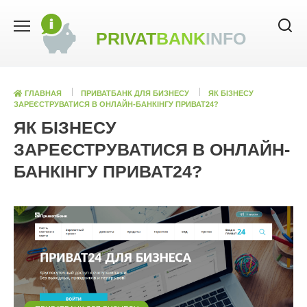
Skip
to
PRIVAT
BANK
INFO
content
ГЛАВНАЯ
ПРИВАТБАНК ДЛЯ БИЗНЕСУ
ЯК БІЗНЕСУ
ЗАРЕЄСТРУВАТИСЯ В ОНЛАЙН-БАНКІНГУ ПРИВАТ24?
ЯК БІЗНЕСУ
ЗАРЕЄСТРУВАТИСЯ В ОНЛАЙН-
БАНКІНГУ ПРИВАТ24?