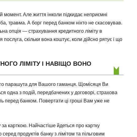
й момент. Але життя інколи підкидає неприємні
а, травма. А борг перед банком ніхто не скасовував.
льна опція — страхування кредитного ліміту в
 послуга, скільки вона коштує, коли дійсно рятує і що
НОГО ЛІМІТУ І НАВІЩО ВОНО
ого парашута для Вашого гаманця. Щомісяця Ви
ся одна з подій, передбачених у договорі, страхова
ть перед банком. Повертати ці гроші Вам уже не
 за карткою. Найчастіше йдеться про картку
серед продуктів банку з лімітом та пільговим