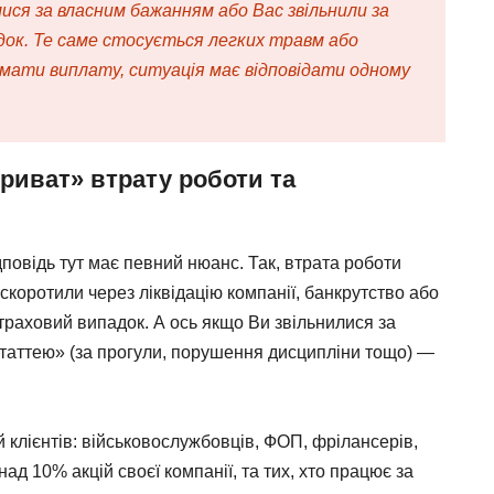
лися за власним бажанням або Вас звільнили за
док. Те саме стосується легких травм або
мати виплату, ситуація має відповідати одному
Приват» втрату роботи та
повідь тут має певний нюанс. Так, втрата роботи
скоротили через ліквідацію компанії, банкрутство або
траховий випадок. А ось якщо Ви звільнилися за
таттею» (за прогули, порушення дисципліни тощо) —
й клієнтів: військовослужбовців, ФОП, фрілансерів,
ад 10% акцій своєї компанії, та тих, хто працює за