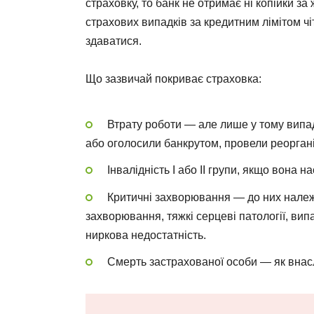
страховку, то банк не отримає ні копійки з
страхових випадків за кредитним лімітом чі
здаватися.
Що зазвичай покриває страховка:
Втрату роботи — але лише у тому випад
або оголосили банкрутом, провели реоргані
Інвалідність I або II групи, якщо вона 
Критичні захворювання — до них належат
захворювання, тяжкі серцеві патології, вип
ниркова недостатність.
Смерть застрахованої особи — як внасл