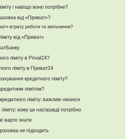
іміту і навіщо воно потрібне?
раховка від «Приват»?
ват» втрату роботи та звільнення?
ліміту від «Приват»
ватБанку
го ліміту в Privat24?
ного ліміту в Приват24
рахування кредитного ліміту?
кредитним лімітом?
 кредитного ліміту: важливі нюанси
ліміту: кому це насправді потрібно
кі варто знати
раховка не підходить