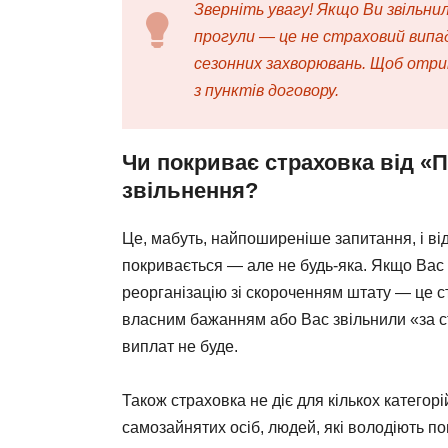
Зверніть увагу! Якщо Ви звільни
прогули — це не страховий випа
сезонних захворювань. Щоб отри
з пунктів договору.
Чи покриває страховка від «
звільнення?
Це, мабуть, найпоширеніше запитання, і від
покривається — але не будь-яка. Якщо Вас 
реорганізацію зі скороченням штату — це с
власним бажанням або Вас звільнили «за с
виплат не буде.
Також страховка не діє для кількох категорі
самозайнятих осіб, людей, які володіють пон