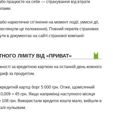
або працюєте на себе — страхування від втрати
илами.
або наркотичне сп’яніння на момент події, умисні дії,
переглянули це положення). Повний перелік страхових
ти в документах на сайті страхової компанії-
НОГО ЛІМІТУ ВІД «ПРИВАТ»
аності за кредитною карткою на останній день кожного
тариф за продуктом.
кредитній картці борг 5 000 грн. Отже, щомісячний
0,009 = 45 грн. Якщо наприкінці наступного місяця
е 108 грн. Використали кредитні кошти мало, вийшли в
алі нульовим.