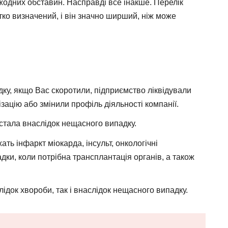
а жодних обставин. Насправді все інакше. Перелік
тко визначений, і він значно ширший, ніж може
ку, якщо Вас скоротили, підприємство ліквідували
зацію або змінили профіль діяльності компанії.
настала внаслідок нещасного випадку.
ь інфаркт міокарда, інсульт, онкологічні
адки, коли потрібна трансплантація органів, а також
ідок хвороби, так і внаслідок нещасного випадку.