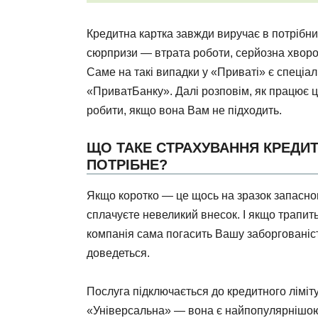
Кредитна картка завжди виручає в потрібни
сюрпризи — втрата роботи, серйозна хвороб
Саме на такі випадки у «Приваті» є спеціа
«ПриватБанку». Далі розповім, як працює ця
робити, якщо вона Вам не підходить.
ЩО ТАКЕ СТРАХУВАННЯ КРЕДИТ
ПОТРІБНЕ?
Якщо коротко — це щось на зразок запасн
сплачуєте невеликий внесок. І якщо трапить
компанія сама погасить Вашу заборгованіс
доведеться.
Послуга підключається до кредитного ліміту
«Універсальна» — вона є найпопулярнішою 