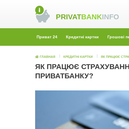
Skip
to
PRIVAT
BANK
INFO
content
Приват 24
Кредитні картки
Грошові п
ГЛАВНАЯ
КРЕДИТНІ КАРТКИ
ЯК ПРАЦЮЄ СТРА
ЯК ПРАЦЮЄ СТРАХУВАНН
ПРИВАТБАНКУ?