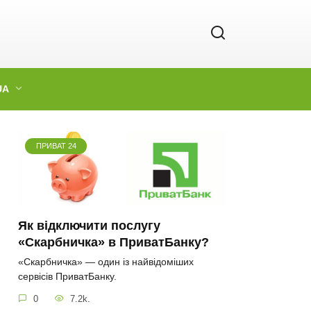
UA
ПРИВАТ 24
Як відключити послугу
«Скарбничка» в ПриватБанку?
«Скарбничка» — один із найвідоміших
сервісів ПриватБанку.
0
7.2k.